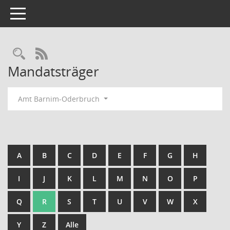
Toggle navigation
Rechercheauswahl
RSS-Feed
Mandatsträger
Amt Barnim-Oderbruch
A
B
C
D
E
F
G
H
I
J
K
L
M
N
O
P
Q
R
S
T
U
V
W
X
Y
Z
Alle