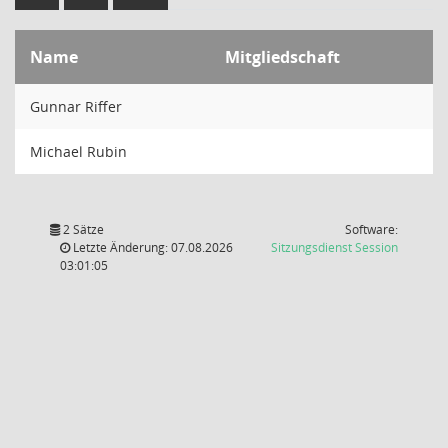
Name
Mitgliedschaft
Gunnar Riffer
Michael Rubin
2 Sätze
Software:
(Wird in
Letzte Änderung: 07.08.2026
Sitzungsdienst
Session
03:01:05