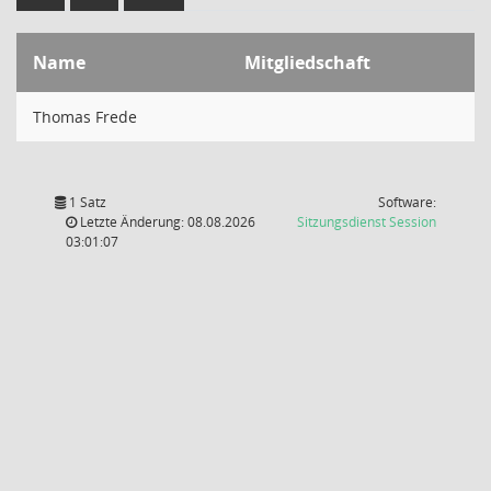
Name
Mitgliedschaft
Thomas Frede
1 Satz
Software:
(Wird in
Letzte Änderung: 08.08.2026
Sitzungsdienst
Session
03:01:07