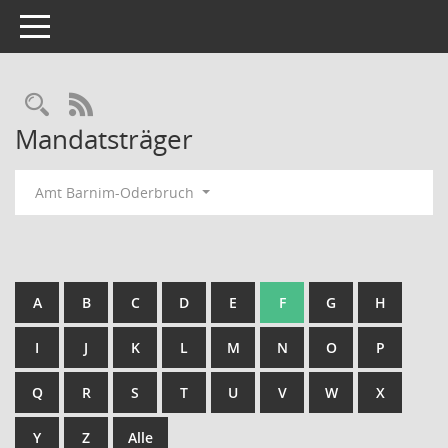
Toggle navigation
Rechercheauswahl
RSS-Feed
Mandatsträger
Amt Barnim-Oderbruch
A
B
C
D
E
F
G
H
I
J
K
L
M
N
O
P
Q
R
S
T
U
V
W
X
Y
Z
Alle