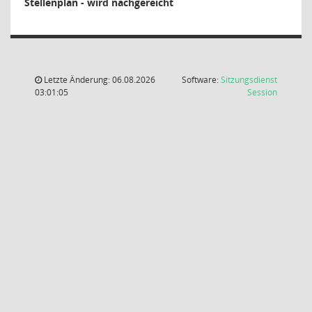
Stellenplan - wird nachgereicht
Letzte Änderung: 06.08.2026
Software:
Sitzungsdienst
(Wird in
03:01:05
Session