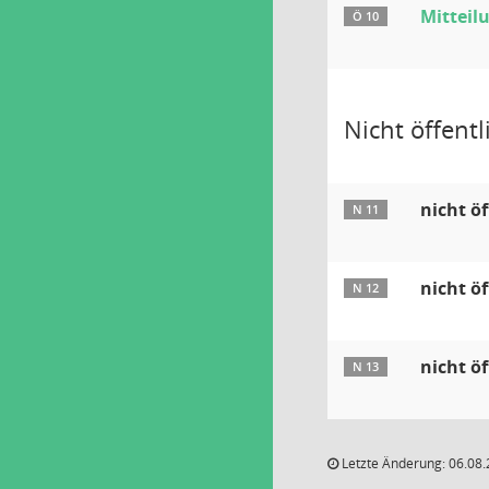
Mitteil
Ö 10
Nicht öffentli
nicht öf
N 11
nicht öf
N 12
nicht öf
N 13
Letzte Änderung: 06.08.