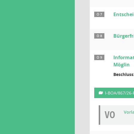
Entschei
Ö 7
Bürgerf
Ö 8
Informat
Ö 9
Möglin
Beschluss
I-BOA/867/26
VO
Vorl