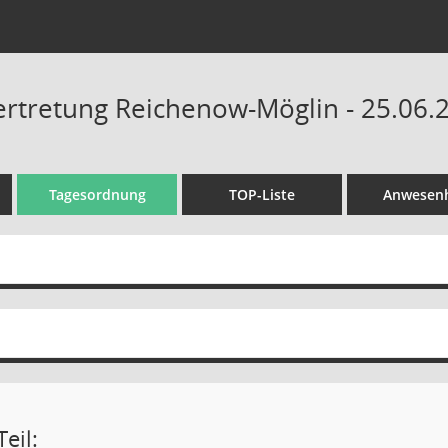
tretung Reichenow-Möglin - 25.06.2
Tagesordnung
TOP-Liste
Anwesenh
eil: