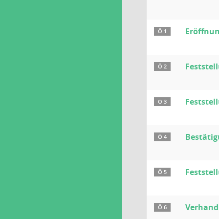
Eröffnu
Ö 1
Festste
Ö 2
Feststel
Ö 3
Bestäti
Ö 4
Festste
Ö 5
Verhandl
Ö 6