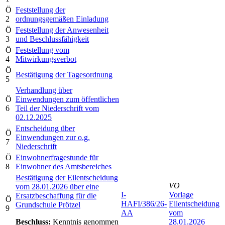
Ö
Feststellung der
2
ordnungsgemäßen Einladung
Ö
Feststellung der Anwesenheit
3
und Beschlussfähigkeit
Ö
Feststellung vom
4
Mitwirkungsverbot
Ö
Bestätigung der Tagesordnung
5
Verhandlung über
Ö
Einwendungen zum öffentlichen
6
Teil der Niederschrift vom
02.12.2025
Entscheidung über
Ö
Einwendungen zur o.g.
7
Niederschrift
Ö
Einwohnerfragestunde für
8
Einwohner des Amtsbereiches
Bestätigung der Eilentscheidung
VO
vom 28.01.2026 über eine
I-
Vorlage
Ersatzbeschaffung für die
Ö
HAFI/386/26-
Eilentscheidung
Grundschule Prötzel
9
AA
vom
Beschluss:
Kenntnis genommen
28.01.2026