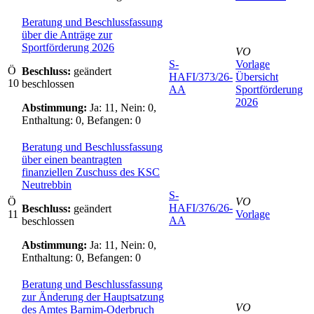
Beratung und Beschlussfassung
über die Anträge zur
Sportförderung 2026
VO
S-
Vorlage
Ö
Beschluss:
geändert
HAFI/373/26-
Übersicht
10
beschlossen
AA
Sportförderung
2026
Abstimmung:
Ja: 11, Nein: 0,
Enthaltung: 0, Befangen: 0
Beratung und Beschlussfassung
über einen beantragten
finanziellen Zuschuss des KSC
Neutrebbin
S-
Ö
VO
HAFI/376/26-
Beschluss:
geändert
11
Vorlage
AA
beschlossen
Abstimmung:
Ja: 11, Nein: 0,
Enthaltung: 0, Befangen: 0
Beratung und Beschlussfassung
zur Änderung der Hauptsatzung
VO
des Amtes Barnim-Oderbruch