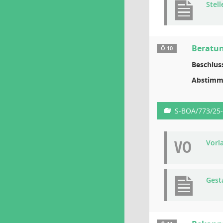
Stel
Beratun
Ö 10
Beschlus
Abstimm
S-BOA/773/25
VO
Vorl
Gest