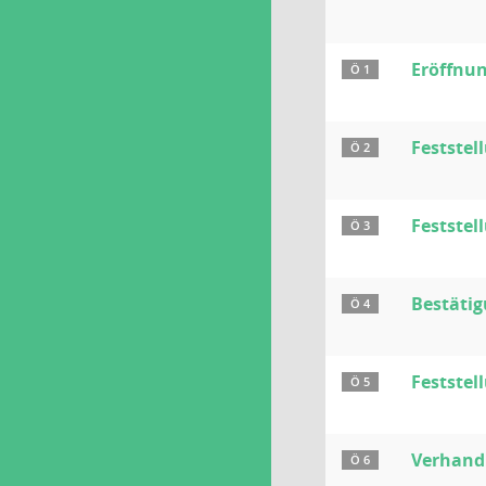
Eröffnu
Ö 1
Festste
Ö 2
Feststel
Ö 3
Bestäti
Ö 4
Festste
Ö 5
Verhandl
Ö 6