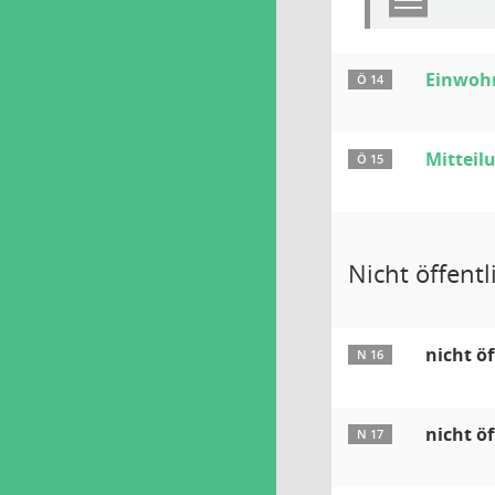
Einwoh
Ö 14
Mitteil
Ö 15
Nicht öffentli
nicht öf
N 16
nicht öf
N 17