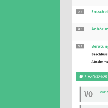
Entschei
Ö 7
Anhörung
Ö 8
Beratung
Ö 9
Beschluss
Abstimmu
S-HAFI/324/25
VO
Vorl