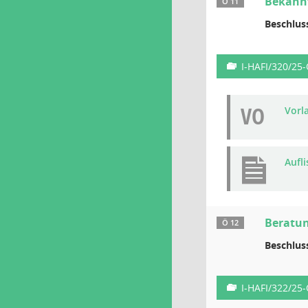
Bekannt
Ö 11
Beschlus
I-HAFI/320/25
VO
Vorl
Aufli
Beratun
Ö 12
Beschlus
I-HAFI/322/25