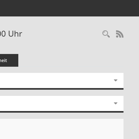
00 Uhr
Recherc
RSS-
eit