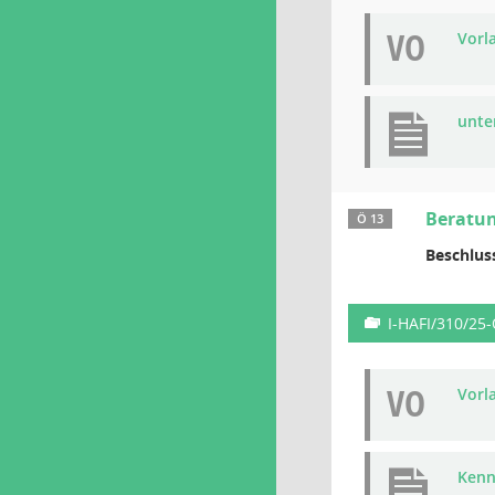
VO
Vorl
unte
Beratun
Ö 13
Beschlus
I-HAFI/310/25
VO
Vorl
Kenn