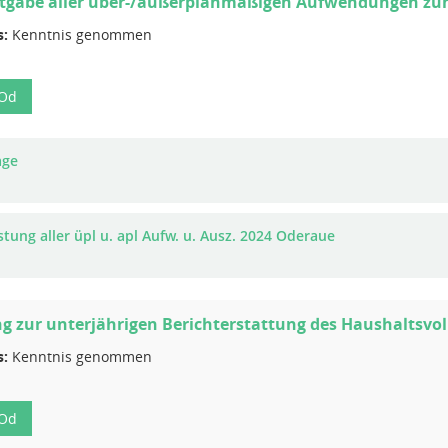
gabe aller über-/außerplanmäßigen Aufwendungen zu
s:
Kenntnis genommen
-Od
age
stung aller üpl u. apl Aufw. u. Ausz. 2024 Oderaue
g zur unterjährigen Berichterstattung des Haushaltsvol
s:
Kenntnis genommen
-Od