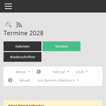
Toggle navigation
Rechercheauswahl
RSS-Feed
Termine 2028
Kalender
Termine
Niederschriften
Monat
Februar
2028
Aktuell
Amt Barnim-Oderbruch
Keine Daten gefunden.