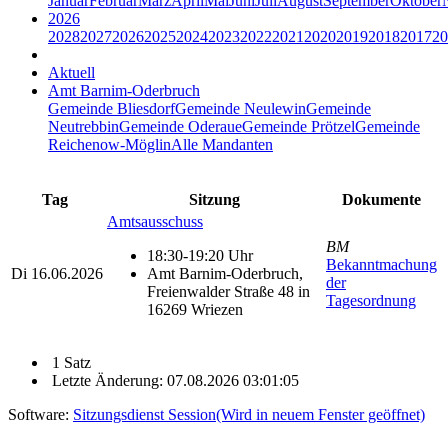
Januar
Februar
März
April
Mai
Juni
Juli
August
September
Oktober
2026
2028
2027
2026
2025
2024
2023
2022
2021
2020
2019
2018
2017
20
Aktuell
Amt Barnim-Oderbruch
Gemeinde Bliesdorf
Gemeinde Neulewin
Gemeinde
Neutrebbin
Gemeinde Oderaue
Gemeinde Prötzel
Gemeinde
Reichenow-Möglin
Alle Mandanten
Tag
Sitzung
Dokumente
Amtsausschuss
BM
18:30-19:20 Uhr
Bekanntmachung
Di
16.06.2026
Amt Barnim-Oderbruch,
der
Freienwalder Straße 48 in
Tagesordnung
16269 Wriezen
1 Satz
Letzte Änderung: 07.08.2026 03:01:05
Software:
Sitzungsdienst
Session
(Wird in neuem Fenster geöffnet)