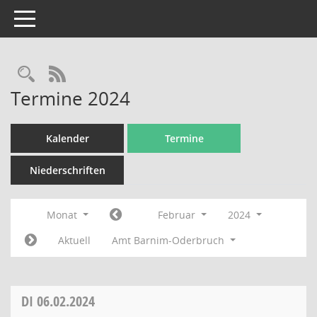
Toggle navigation
Rechercheauswahl
RSS-Feed
Termine 2024
Kalender
Termine
Niederschriften
Monat
Februar
2024
Aktuell
Amt Barnim-Oderbruch
DI
06.02.2024