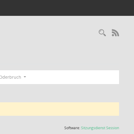
Recherc
RSS-
-Oderbruch
(Wird in
Software:
Sitzungsdienst
Session