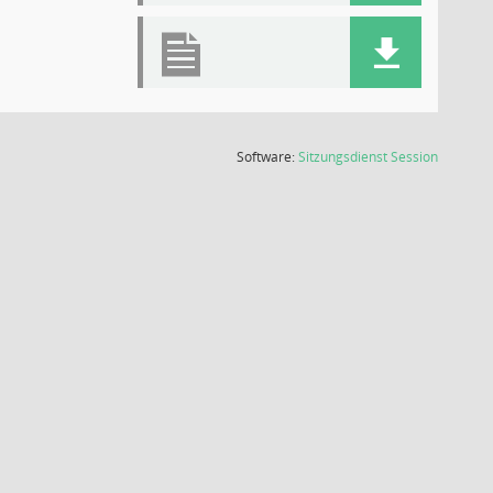
(Wird in
Software:
Sitzungsdienst
Session