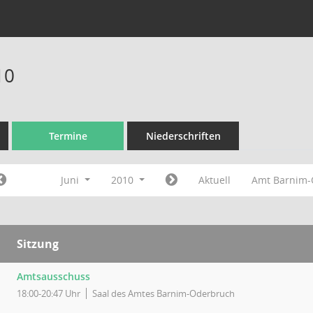
10
Termine
Niederschriften
Juni
2010
Aktuell
Amt Barnim
Sitzung
Amtsausschuss
18:00-20:47 Uhr
Saal des Amtes Barnim-Oderbruch