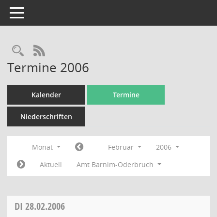
Toggle navigation
Rechercheauswahl
RSS-Feed
Termine 2006
Kalender
Termine
Niederschriften
Monat
Februar
2006
Aktuell
Amt Barnim-Oderbruch
DI
28.02.2006