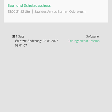
Bau- und Schulausschuss
18:00-21:52 Uhr
Saal des Amtes Barnim-Oderbruch
1 Satz
Software:
(Wird in
Letzte Änderung: 08.08.2026
Sitzungsdienst
Session
03:01:07