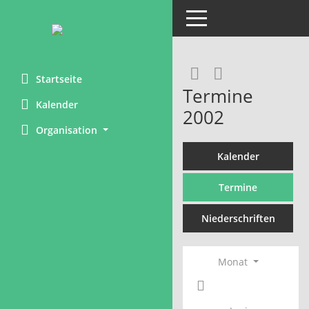
Toggle navigation
Rechercheaus
RSS-Feed
Startseite
Termine
Kalender
2002
Organisation
Kalender
Termine
Niederschriften
Monat