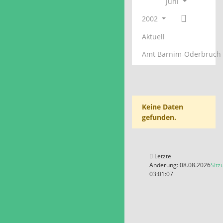
Juni
2002
Aktuell
Amt Barnim-Oderbruch
Keine Daten
gefunden.
Letzte
Änderung: 08.08.2026
Sitz
03:01:07