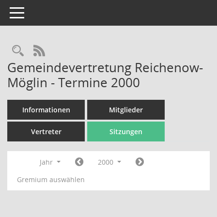
Toggle navigation
Rechercheauswahl
RSS-Feed
Gemeindevertretung Reichenow-
Möglin - Termine 2000
Informationen
Mitglieder
Vertreter
Sitzungen
Jahr
2000
Gremium auswählen