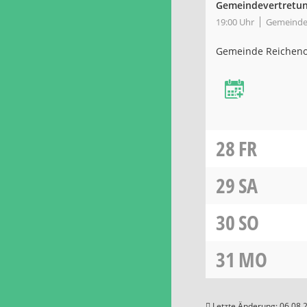
Gemeindevertretun
19:00 Uhr
Gemeindez
Gemeinde Reichen
28
FR
29
SA
30
SO
31
MO
Letzte Änderung: 06.08.