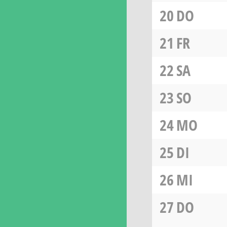
20
DO
21
FR
22
SA
23
SO
24
MO
25
DI
26
MI
27
DO