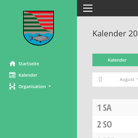
Toggle navigation
Kalender 20
Kalender
Startseite
Kalender
August
Organisation
1
SA
2
SO