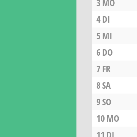
3
MO
4
DI
5
MI
6
DO
7
FR
8
SA
9
SO
10
MO
11
DI