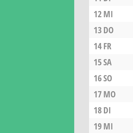
12
MI
13
DO
14
FR
15
SA
16
SO
17
MO
18
DI
19
MI