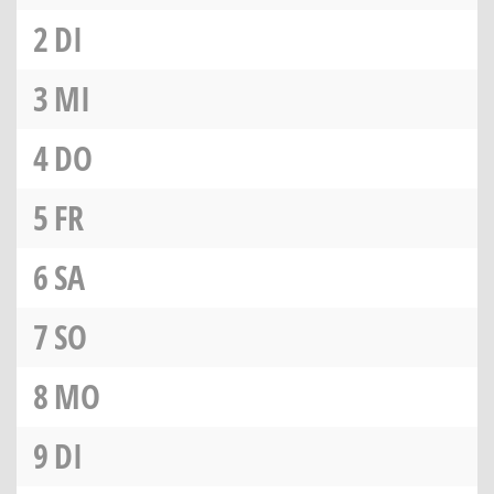
2
DI
3
MI
4
DO
5
FR
6
SA
7
SO
8
MO
9
DI