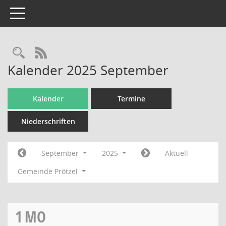
Toggle navigation
Rechercheauswahl
RSS-Feed
Kalender 2025 September
Kalender
Termine
Niederschriften
September
2025
Aktuell
Gemeinde Prötzel
1
MO