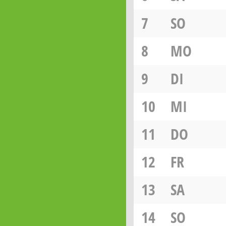
7
SO
8
MO
9
DI
10
MI
11
DO
12
FR
13
SA
14
SO