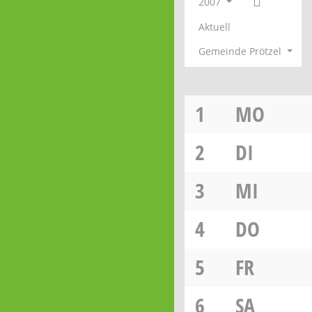
2007
Aktuell
Gemeinde Prötzel
1
MO
2
DI
3
MI
4
DO
5
FR
6
SA