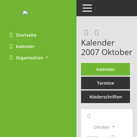
Toggle navigation
Rechercheaus
RSS-Feed
Startseite
Kalender
Kalender
2007 Oktober
Organisation
Kalender
Termine
Niederschriften
Oktober