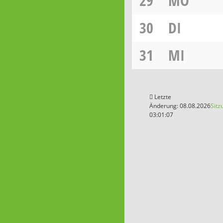
29
MO
30
DI
31
MI
Letzte
Änderung: 08.08.2026
Sitz
03:01:07