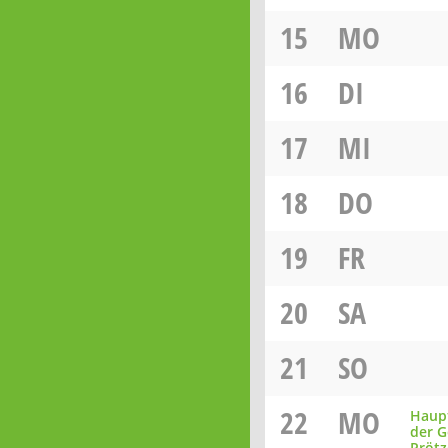
15
MO
16
DI
17
MI
18
DO
19
FR
20
SA
21
SO
22
MO
Haup
der 
Prötz