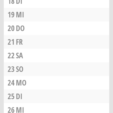
18
DI
19
MI
20
DO
21
FR
22
SA
23
SO
24
MO
25
DI
26
MI