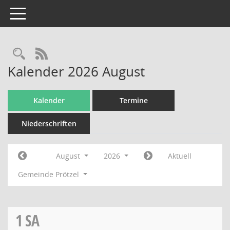
Toggle navigation
Rechercheauswahl
RSS-Feed
Kalender 2026 August
Kalender
Termine
Niederschriften
August
2026
Aktuell
Gemeinde Prötzel
1
SA