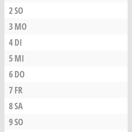
2
SO
3
MO
4
DI
5
MI
6
DO
7
FR
8
SA
9
SO