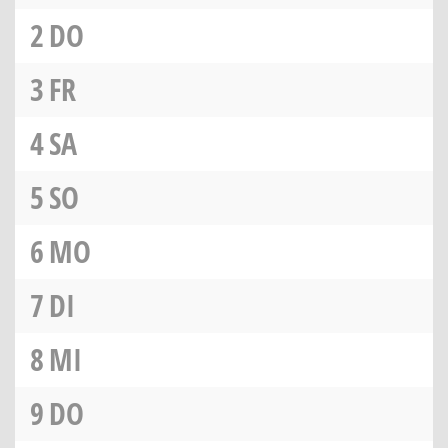
2
DO
3
FR
4
SA
5
SO
6
MO
7
DI
8
MI
9
DO