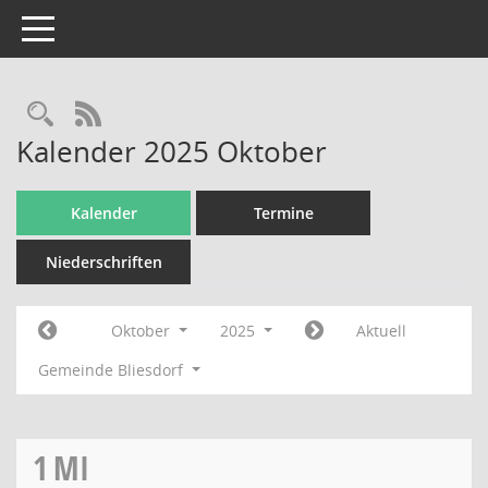
Toggle navigation
Rechercheauswahl
RSS-Feed
Kalender 2025 Oktober
Kalender
Termine
Niederschriften
Oktober
2025
Aktuell
Gemeinde Bliesdorf
1
MI