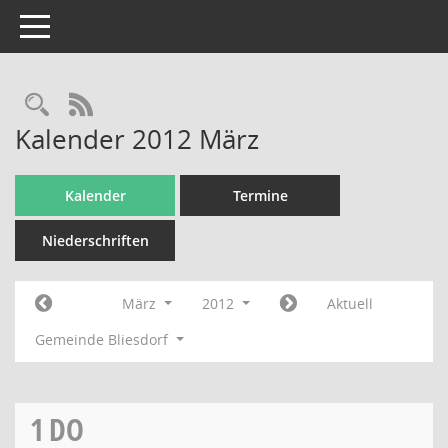
Toggle navigation
Rechercheauswahl
RSS-Feed
Kalender 2012 März
Kalender
Termine
Niederschriften
März
2012
Aktuell
Gemeinde Bliesdorf
1
DO