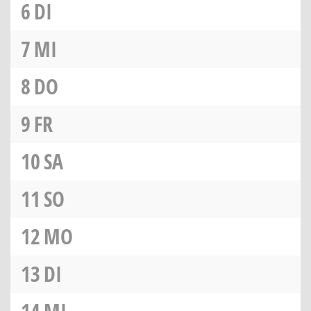
6
DI
7
MI
8
DO
9
FR
10
SA
11
SO
12
MO
13
DI