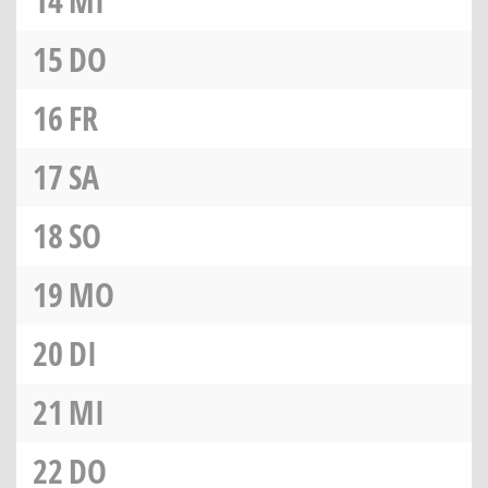
14
MI
15
DO
16
FR
17
SA
18
SO
19
MO
20
DI
21
MI
22
DO