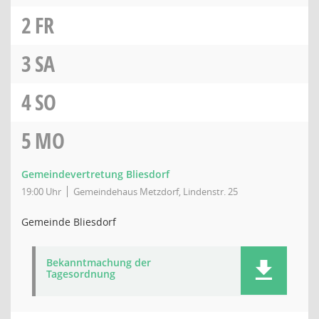
2
FR
3
SA
4
SO
5
MO
Gemeindevertretung Bliesdorf
19:00 Uhr
Gemeindehaus Metzdorf, Lindenstr. 25
Gemeinde Bliesdorf
Bekanntmachung der
Tagesordnung