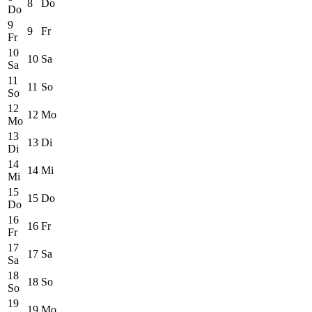
8
Do
Do
9
9
Fr
Fr
10
10
Sa
Sa
11
11
So
So
12
12
Mo
Mo
13
13
Di
Di
14
14
Mi
Mi
15
15
Do
Do
16
16
Fr
Fr
17
17
Sa
Sa
18
18
So
So
19
19
Mo