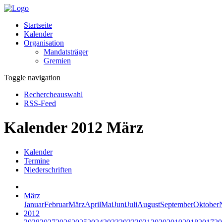
Startseite
Kalender
Organisation
Mandatsträger
Gremien
Toggle navigation
Rechercheauswahl
RSS-Feed
Kalender 2012 März
Kalender
Termine
Niederschriften
März
Januar
Februar
März
April
Mai
Juni
Juli
August
September
Oktober
2012