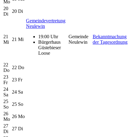
Mo
20
20
Di
Di
Gemeindevertretung
Neulewin
21
19:00 Uhr
Gemeinde
Bekanntmachung
21
Mi
Mi
Bürgerhaus
Neulewin
der Tagesordnung
Güstebieser
Loose
22
22
Do
Do
23
23
Fr
Fr
24
24
Sa
Sa
25
25
So
So
26
26
Mo
Mo
27
27
Di
Di