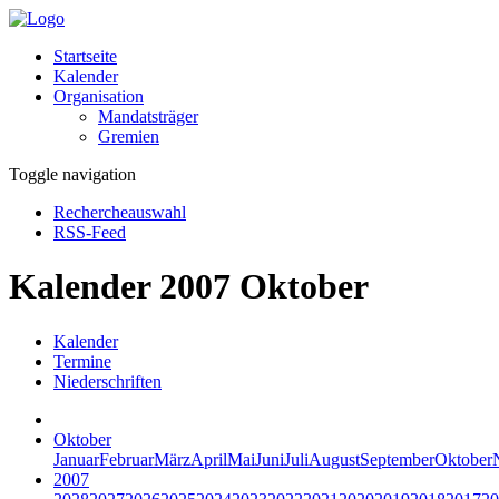
Startseite
Kalender
Organisation
Mandatsträger
Gremien
Toggle navigation
Rechercheauswahl
RSS-Feed
Kalender 2007 Oktober
Kalender
Termine
Niederschriften
Oktober
Januar
Februar
März
April
Mai
Juni
Juli
August
September
Oktober
2007