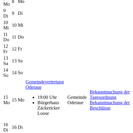
8
Mo
Mo
9
9
Di
Di
10
10
Mi
Mi
11
11
Do
Do
12
12
Fr
Fr
13
13
Sa
Sa
14
14
So
So
Gemeindevertretung
Oderaue
Bekanntmachung der
15
19:00 Uhr
Gemeinde
Tagesordnung
15
Mo
Mo
Bürgerhaus
Oderaue
Bekanntmachung der
Zäckericker
Beschlüsse
Loose
16
16
Di
Di