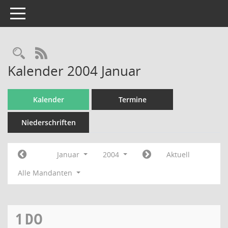
Toggle navigation
Rechercheauswahl
RSS-Feed
Kalender 2004 Januar
Kalender
Termine
Niederschriften
Januar
2004
Aktuell
Alle Mandanten
1
DO