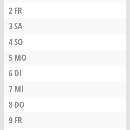
2
FR
3
SA
4
SO
5
MO
6
DI
7
MI
8
DO
9
FR