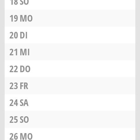
18
SO
19
MO
20
DI
21
MI
22
DO
23
FR
24
SA
25
SO
26
MO