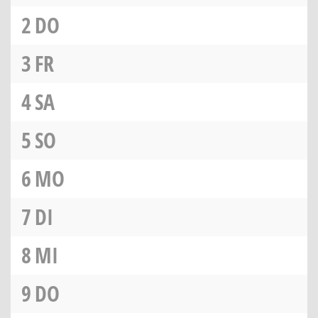
2
DO
3
FR
4
SA
5
SO
6
MO
7
DI
8
MI
9
DO