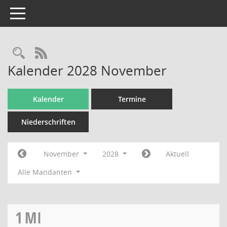
Toggle navigation
Rechercheauswahl
RSS-Feed
Kalender 2028 November
Kalender
Termine
Niederschriften
November
2028
Aktuell
Alle Mandanten
1
MI