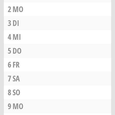
2
MO
3
DI
4
MI
5
DO
6
FR
7
SA
8
SO
9
MO