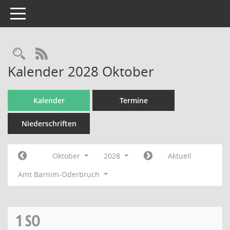
Toggle navigation
Rechercheauswahl
RSS-Feed
Kalender 2028 Oktober
Kalender
Termine
Niederschriften
Oktober
2028
Aktuell
Amt Barnim-Oderbruch
1
SO