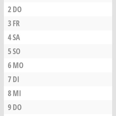
2
DO
3
FR
4
SA
5
SO
6
MO
7
DI
8
MI
9
DO