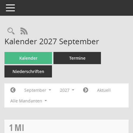
Toggle navigation
Rechercheauswahl
RSS-Feed
Kalender 2027 September
Kalender
Termine
Niederschriften
September
2027
Aktuell
Alle Mandanten
1
MI