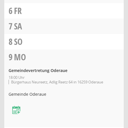
6
FR
7
SA
8
SO
9
MO
Gemeindevertretung Oderaue
18:00 Uhr
Bürgerhaus Neureetz, Adlig Reetz 64 in 16259 Oderaue
Gemeinde Oderaue