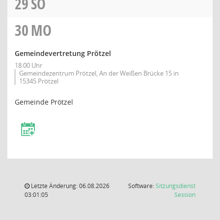
29
SO
30
MO
Gemeindevertretung Prötzel
18:00 Uhr
Gemeindezentrum Prötzel, An der Weißen Brücke 15 in
15345 Prötzel
Gemeinde Prötzel
Letzte Änderung: 06.08.2026
Software:
Sitzungsdienst
(Wird in
03:01:05
Session