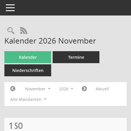
Toggle navigation
Rechercheauswahl
RSS-Feed
Kalender 2026 November
Kalender
Termine
Niederschriften
November
2026
Aktuell
Alle Mandanten
1
SO