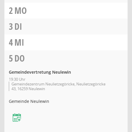
2
MO
3
DI
4
MI
5
DO
Gemeindevertretung Neulewin
19:30 Uhr
Gemeindezentrum Neulietzegöricke, Neulietzegöricke
43, 16259 Neulewin
Gemeinde Neulewin