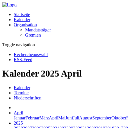
Startseite
Kalender
Organisation
Mandatsträger
Gremien
Toggle navigation
Rechercheauswahl
RSS-Feed
Kalender 2025 April
Kalender
Termine
Niederschriften
April
Januar
Februar
März
April
Mai
Juni
Juli
August
September
Oktober
2025