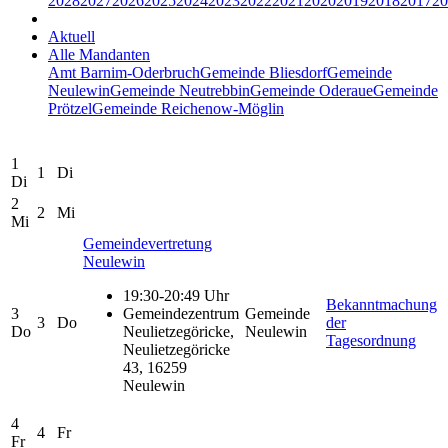
2028
2027
2026
2025
2024
2023
2022
2021
2020
2019
2018
2017
20
Aktuell
Alle Mandanten
Amt Barnim-Oderbruch
Gemeinde Bliesdorf
Gemeinde
Neulewin
Gemeinde Neutrebbin
Gemeinde Oderaue
Gemeinde
Prötzel
Gemeinde Reichenow-Möglin
1
1
Di
Di
2
2
Mi
Mi
Gemeindevertretung
Neulewin
19:30-20:49 Uhr
Bekanntmachung
3
Gemeindezentrum
Gemeinde
3
Do
der
Do
Neulietzegöricke,
Neulewin
Tagesordnung
Neulietzegöricke
43, 16259
Neulewin
4
4
Fr
Fr