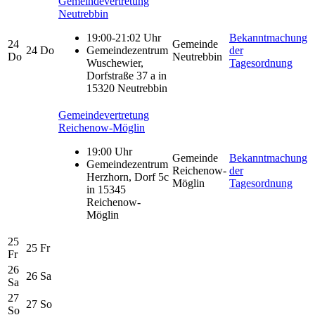
Gemeindevertretung
Neutrebbin
19:00-21:02 Uhr
Bekanntmachung
24
Gemeinde
24
Do
Gemeindezentrum
der
Do
Neutrebbin
Wuschewier,
Tagesordnung
Dorfstraße 37 a in
15320 Neutrebbin
Gemeindevertretung
Reichenow-Möglin
19:00 Uhr
Gemeinde
Bekanntmachung
Gemeindezentrum
Reichenow-
der
Herzhorn, Dorf 5c
Möglin
Tagesordnung
in 15345
Reichenow-
Möglin
25
25
Fr
Fr
26
26
Sa
Sa
27
27
So
So