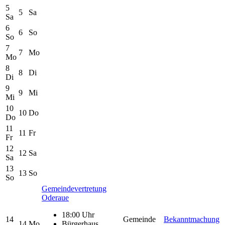
5
5
Sa
Sa
6
6
So
So
7
7
Mo
Mo
8
8
Di
Di
9
9
Mi
Mi
10
10
Do
Do
11
11
Fr
Fr
12
12
Sa
Sa
13
13
So
So
Gemeindevertretung
Oderaue
18:00 Uhr
14
Gemeinde
Bekanntmachung
14
Mo
Bürgerhaus