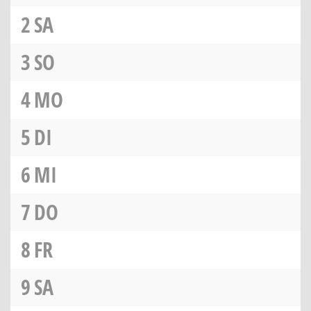
2
SA
3
SO
4
MO
5
DI
6
MI
7
DO
8
FR
9
SA