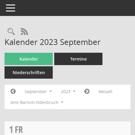
Toggle navigation
Rechercheauswahl
RSS-Feed
Kalender 2023 September
Kalender
Termine
Niederschriften
September
2023
Aktuell
Amt Barnim-Oderbruch
1
FR