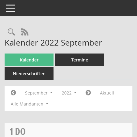
Toggle navigation
Rechercheauswahl
RSS-Feed
Kalender 2022 September
Kalender
Termine
Niederschriften
September
2022
Aktuell
Alle Mandanten
1
DO