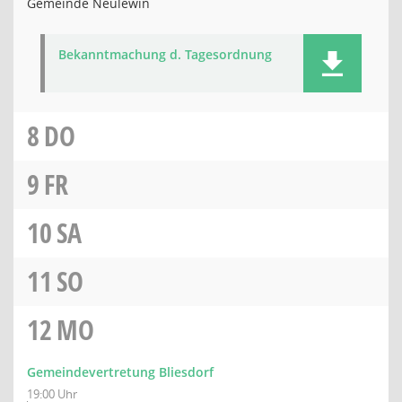
Gemeinde Neulewin
Bekanntmachung d. Tagesordnung
8
DO
9
FR
10
SA
11
SO
12
MO
Gemeindevertretung Bliesdorf
19:00 Uhr