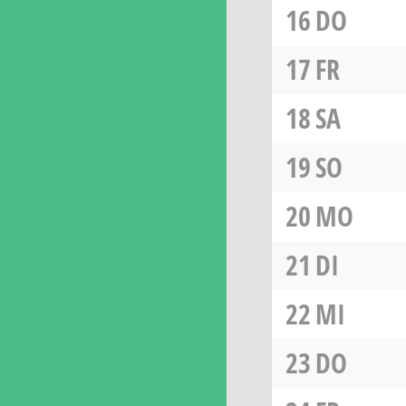
16
DO
17
FR
18
SA
19
SO
20
MO
21
DI
22
MI
23
DO