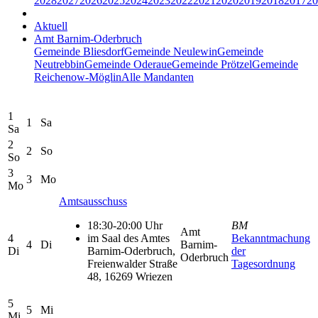
2028
2027
2026
2025
2024
2023
2022
2021
2020
2019
2018
2017
20
Aktuell
Amt Barnim-Oderbruch
Gemeinde Bliesdorf
Gemeinde Neulewin
Gemeinde
Neutrebbin
Gemeinde Oderaue
Gemeinde Prötzel
Gemeinde
Reichenow-Möglin
Alle Mandanten
1
1
Sa
Sa
2
2
So
So
3
3
Mo
Mo
Amtsausschuss
18:30-20:00 Uhr
BM
Amt
4
im Saal des Amtes
Bekanntmachung
4
Di
Barnim-
Di
Barnim-Oderbruch,
der
Oderbruch
Freienwalder Straße
Tagesordnung
48, 16269 Wriezen
5
5
Mi
Mi