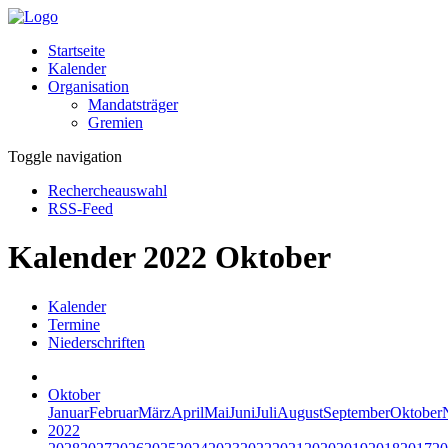
Startseite
Kalender
Organisation
Mandatsträger
Gremien
Toggle navigation
Rechercheauswahl
RSS-Feed
Kalender 2022 Oktober
Kalender
Termine
Niederschriften
Oktober
Januar
Februar
März
April
Mai
Juni
Juli
August
September
Oktober
2022