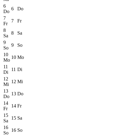
6
6
Do
Do
7
7
Fr
Fr
8
8
Sa
Sa
9
9
So
So
10
10
Mo
Mo
11
11
Di
Di
12
12
Mi
Mi
13
13
Do
Do
14
14
Fr
Fr
15
15
Sa
Sa
16
16
So
So