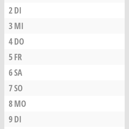
2
DI
3
MI
4
DO
5
FR
6
SA
7
SO
8
MO
9
DI