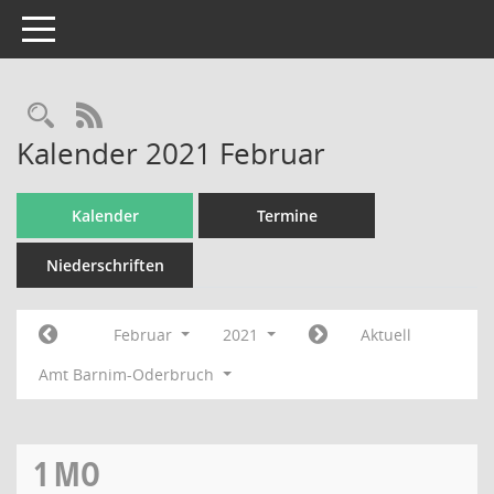
Toggle navigation
Rechercheauswahl
RSS-Feed
Kalender 2021 Februar
Kalender
Termine
Niederschriften
Februar
2021
Aktuell
Amt Barnim-Oderbruch
1
MO