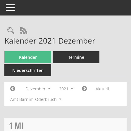
Toggle navigation
Rechercheauswahl
RSS-Feed
Kalender 2021 Dezember
Kalender
Termine
Niederschriften
Dezember
2021
Aktuell
Amt Barnim-Oderbruch
1
MI