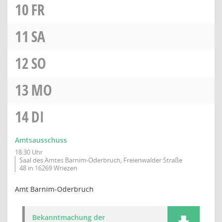
10
FR
11
SA
12
SO
13
MO
14
DI
Amtsausschuss
18:30 Uhr
Saal des Amtes Barnim-Oderbruch, Freienwalder Straße
48 in 16269 Wriezen
Amt Barnim-Oderbruch
Bekanntmachung der