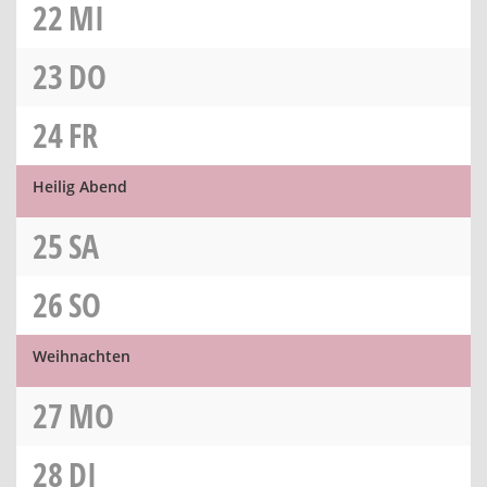
22
MI
23
DO
24
FR
Heilig Abend
25
SA
26
SO
Weihnachten
27
MO
28
DI