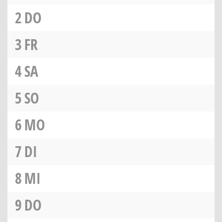
2
DO
3
FR
4
SA
5
SO
6
MO
7
DI
8
MI
9
DO