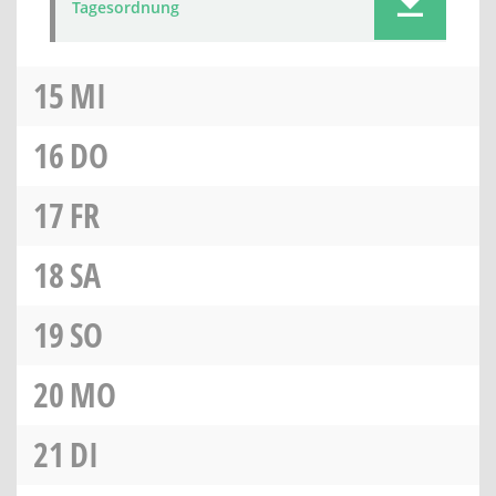
Tagesordnung
15
MI
16
DO
17
FR
18
SA
19
SO
20
MO
21
DI