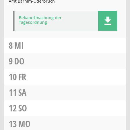
Amt Barnim-Oderbruch
Bekanntmachung der
Tagesordnung
8
MI
9
DO
10
FR
11
SA
12
SO
13
MO