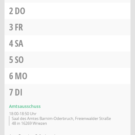
2
DO
3
FR
4
SA
5
SO
6
MO
7
DI
Amtsausschuss
18:00-18:50 Uhr
Saal des Amtes Barnim-Oderbruch, Freienwalder Straße
48 in 16269 Wriezen