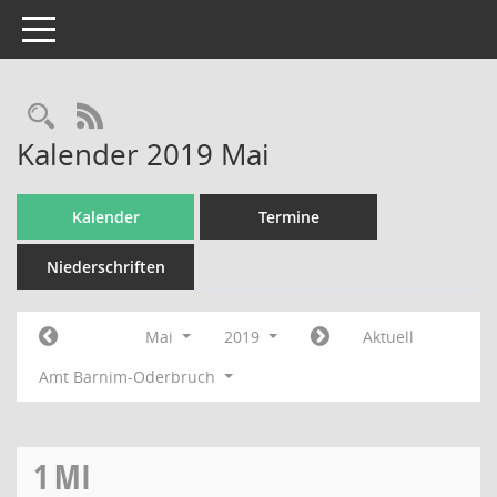
Toggle navigation
Rechercheauswahl
RSS-Feed
Kalender 2019 Mai
Kalender
Termine
Niederschriften
Mai
2019
Aktuell
Amt Barnim-Oderbruch
1
MI