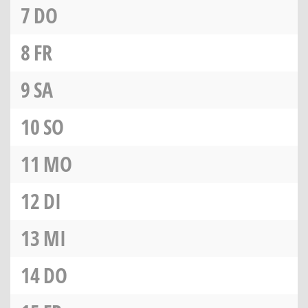
7
DO
8
FR
9
SA
10
SO
11
MO
12
DI
13
MI
14
DO