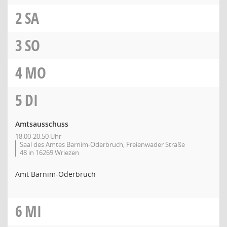
2
SA
3
SO
4
MO
5
DI
Amtsausschuss
18:00-20:50 Uhr
Saal des Amtes Barnim-Oderbruch, Freienwader Straße
48 in 16269 Wriezen
Amt Barnim-Oderbruch
6
MI