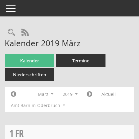
Toggle navigation
Rechercheauswahl
RSS-Feed
Kalender 2019 März
Kalender
Termine
Niederschriften
März
2019
Aktuell
Amt Barnim-Oderbruch
1
FR