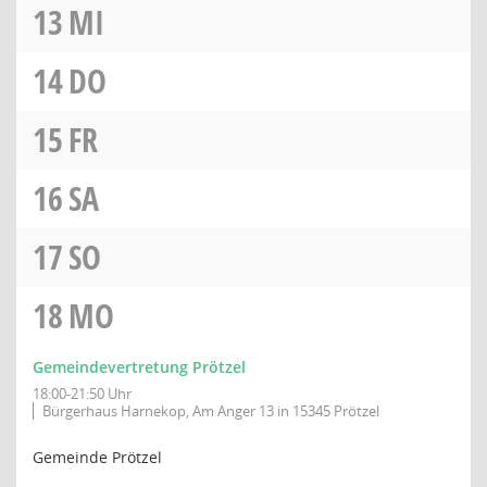
13
MI
14
DO
15
FR
16
SA
17
SO
18
MO
Gemeindevertretung Prötzel
18:00-21:50 Uhr
Bürgerhaus Harnekop, Am Anger 13 in 15345 Prötzel
Gemeinde Prötzel