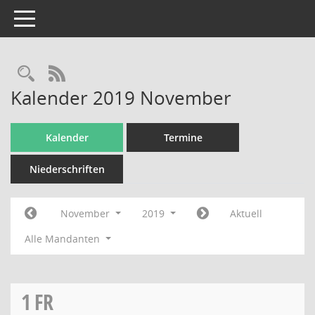
Toggle navigation
Rechercheauswahl
RSS-Feed
Kalender 2019 November
Kalender
Termine
Niederschriften
November
2019
Aktuell
Alle Mandanten
1
FR