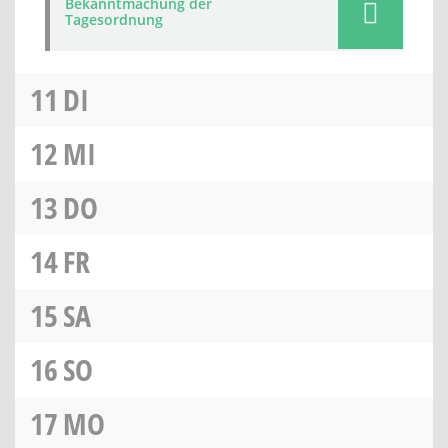
Bekanntmachung der
Tagesordnung
11
DI
12
MI
13
DO
14
FR
15
SA
16
SO
17
MO