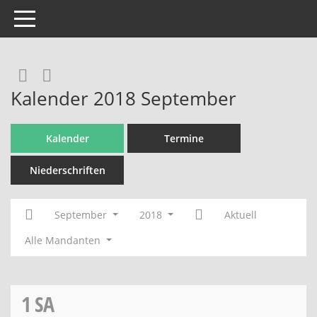
Toggle navigation
Rechercheauswahl
RSS-Feed
Kalender 2018 September
Kalender
Termine
Niederschriften
September
2018
Aktuell
Alle Mandanten
1
SA