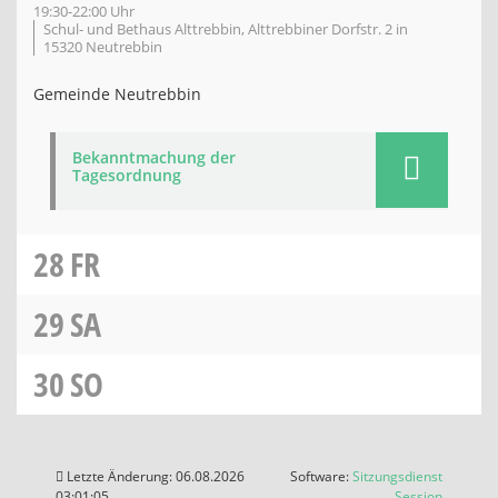
19:30-22:00 Uhr
Schul- und Bethaus Alttrebbin, Alttrebbiner Dorfstr. 2 in
15320 Neutrebbin
Gemeinde Neutrebbin
Bekanntmachung der
Tagesordnung
28
FR
29
SA
30
SO
Letzte Änderung: 06.08.2026
Software:
Sitzungsdienst
(Wird in
03:01:05
Session