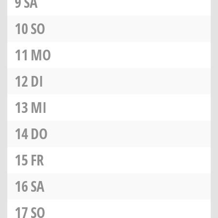
9
SA
10
SO
11
MO
12
DI
13
MI
14
DO
15
FR
16
SA
17
SO