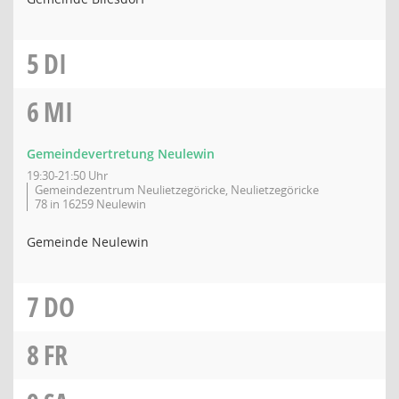
5
DI
6
MI
Gemeindevertretung Neulewin
19:30-21:50 Uhr
Gemeindezentrum Neulietzegöricke, Neulietzegöricke
78 in 16259 Neulewin
Gemeinde Neulewin
7
DO
8
FR