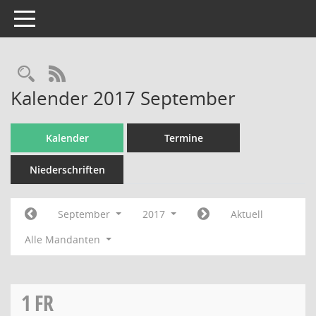
Toggle navigation
Rechercheauswahl
RSS-Feed
Kalender 2017 September
Kalender
Termine
Niederschriften
September
2017
Aktuell
Alle Mandanten
1
FR