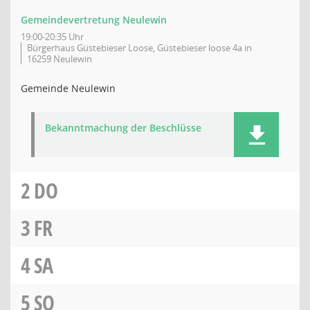
Gemeindevertretung Neulewin
19:00-20:35 Uhr
Bürgerhaus Güstebieser Loose, Güstebieser loose 4a in
16259 Neulewin
Gemeinde Neulewin
Bekanntmachung der Beschlüsse
2
DO
3
FR
4
SA
5
SO