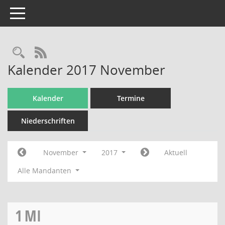
Toggle navigation
Rechercheauswahl
RSS-Feed
Kalender 2017 November
Kalender
Termine
Niederschriften
November
2017
Aktuell
Alle Mandanten
1
MI