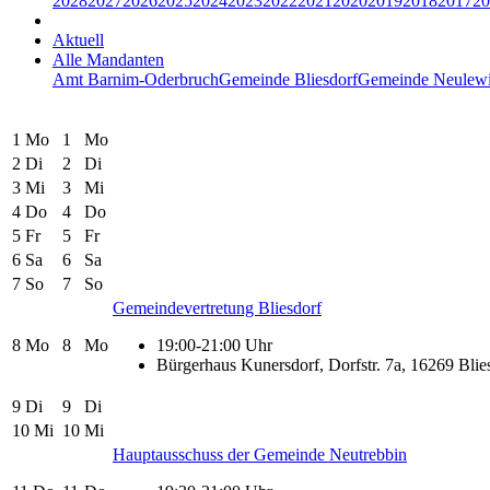
2028
2027
2026
2025
2024
2023
2022
2021
2020
2019
2018
2017
20
Aktuell
Alle Mandanten
Amt Barnim-Oderbruch
Gemeinde Bliesdorf
Gemeinde Neulew
1
Mo
1
Mo
2
Di
2
Di
3
Mi
3
Mi
4
Do
4
Do
5
Fr
5
Fr
6
Sa
6
Sa
7
So
7
So
Gemeindevertretung Bliesdorf
8
Mo
8
Mo
19:00-21:00 Uhr
Bürgerhaus Kunersdorf, Dorfstr. 7a, 16269 Blie
9
Di
9
Di
10
Mi
10
Mi
Hauptausschuss der Gemeinde Neutrebbin