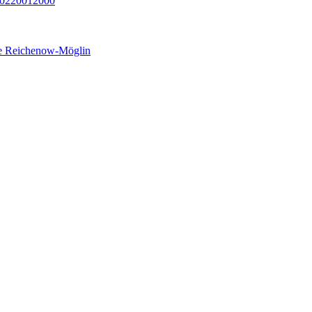
02
2001
2000
 Reichenow-Möglin