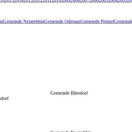
16
2015
2014
2013
2012
2011
2010
2009
2008
2007
2006
2005
2004
2003
20
in
Gemeinde Neutrebbin
Gemeinde Oderaue
Gemeinde Prötzel
Gemeinde
Gemeinde Bliesdorf
sdorf