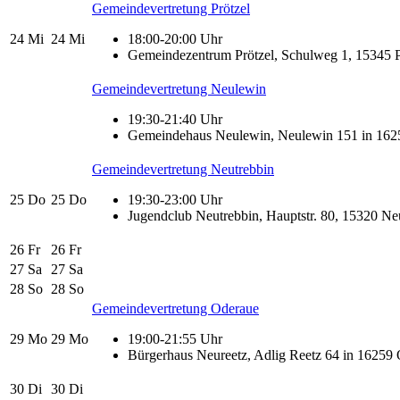
Gemeindevertretung Prötzel
24
Mi
24
Mi
18:00-20:00 Uhr
Gemeindezentrum Prötzel, Schulweg 1, 15345 P
Gemeindevertretung Neulewin
19:30-21:40 Uhr
Gemeindehaus Neulewin, Neulewin 151 in 162
Gemeindevertretung Neutrebbin
25
Do
25
Do
19:30-23:00 Uhr
Jugendclub Neutrebbin, Hauptstr. 80, 15320 Ne
26
Fr
26
Fr
27
Sa
27
Sa
28
So
28
So
Gemeindevertretung Oderaue
29
Mo
29
Mo
19:00-21:55 Uhr
Bürgerhaus Neureetz, Adlig Reetz 64 in 16259
30
Di
30
Di