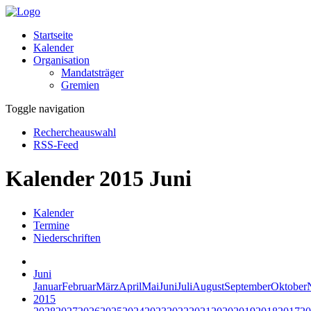
Startseite
Kalender
Organisation
Mandatsträger
Gremien
Toggle navigation
Rechercheauswahl
RSS-Feed
Kalender 2015 Juni
Kalender
Termine
Niederschriften
Juni
Januar
Februar
März
April
Mai
Juni
Juli
August
September
Oktober
2015