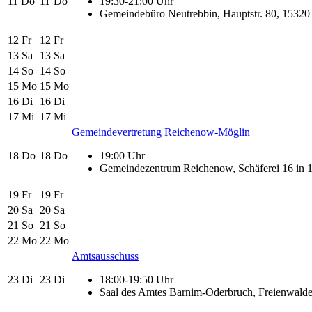
11
Do
11
Do
19:30-21:00 Uhr
Gemeindebüro Neutrebbin, Hauptstr. 80, 15320
12
Fr
12
Fr
13
Sa
13
Sa
14
So
14
So
15
Mo
15
Mo
16
Di
16
Di
17
Mi
17
Mi
Gemeindevertretung Reichenow-Möglin
18
Do
18
Do
19:00 Uhr
Gemeindezentrum Reichenow, Schäferei 16 in
19
Fr
19
Fr
20
Sa
20
Sa
21
So
21
So
22
Mo
22
Mo
Amtsausschuss
23
Di
23
Di
18:00-19:50 Uhr
Saal des Amtes Barnim-Oderbruch, Freienwalder