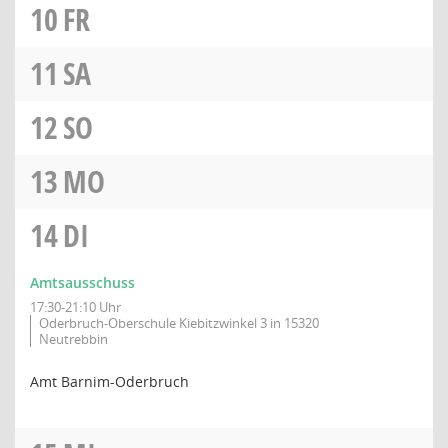
10
FR
11
SA
12
SO
13
MO
14
DI
Amtsausschuss
17:30-21:10 Uhr
Oderbruch-Oberschule Kiebitzwinkel 3 in 15320
Neutrebbin
Amt Barnim-Oderbruch