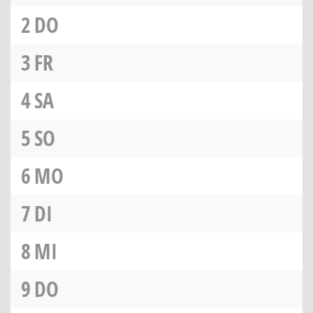
2
DO
3
FR
4
SA
5
SO
6
MO
7
DI
8
MI
9
DO