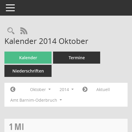
Toggle navigation
Rechercheauswahl
RSS-Feed
Kalender 2014 Oktober
Kalender
Termine
Niederschriften
Oktober
2014
Aktuell
Amt Barnim-Oderbruch
1
MI