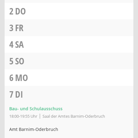
2
DO
3
FR
4
SA
5
SO
6
MO
7
DI
Bau- und Schulausschuss
18:00-19:55 Uhr
Saal der Amtes Barnim-Oderbruch
Amt Barnim-Oderbruch