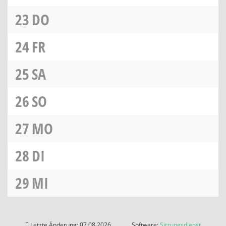
23
DO
24
FR
25
SA
26
SO
27
MO
28
DI
29
MI
Letzte Änderung: 07.08.2026
Software:
Sitzungsdienst