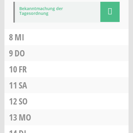
Bekanntmachung der
Tagesordnung
8
MI
9
DO
10
FR
11
SA
12
SO
13
MO