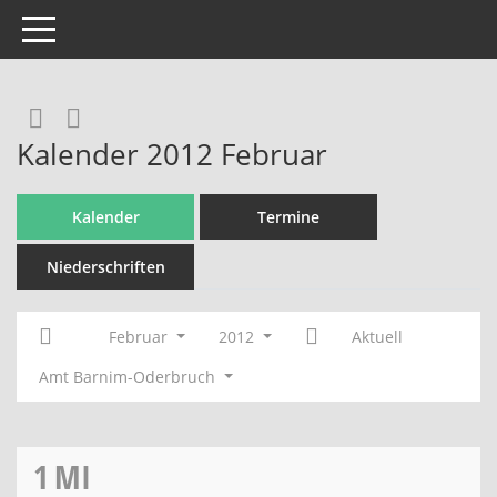
Toggle navigation
Rechercheauswahl
RSS-Feed
Kalender 2012 Februar
Kalender
Termine
Niederschriften
Februar
2012
Aktuell
Amt Barnim-Oderbruch
1
MI