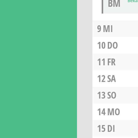
BM
Beka
9
MI
10
DO
11
FR
12
SA
13
SO
14
MO
15
DI