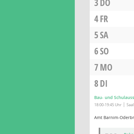
3
DO
4
FR
5
SA
6
SO
7
MO
8
DI
Bau- und Schulaus
18:00-19:45 Uhr
Saa
Amt Barnim-Oderb