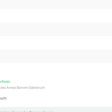
schuss
l des Amtes Barnim-Oderbruch
ruch