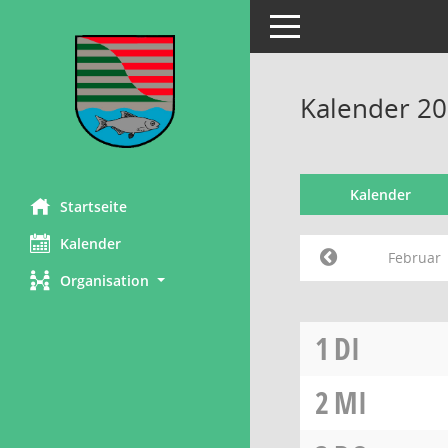
Toggle navigation
Kalender 20
Kalender
Startseite
Kalender
Februar
Organisation
1
DI
2
MI