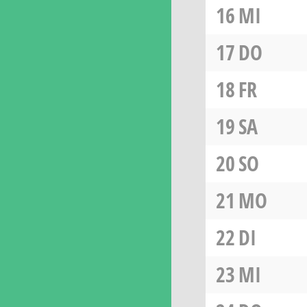
16
MI
17
DO
18
FR
19
SA
20
SO
21
MO
22
DI
23
MI