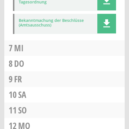
Tagesordnung
Bekanntmachung der Beschlüsse
(Amtsausschuss)
7
MI
8
DO
9
FR
10
SA
11
SO
12
MO