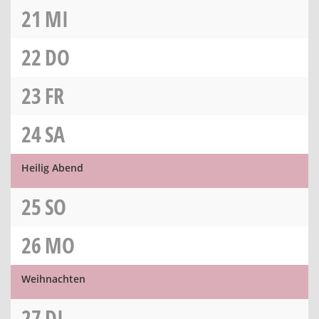
21
MI
22
DO
23
FR
24
SA
Heilig Abend
25
SO
26
MO
Weihnachten
27
DI