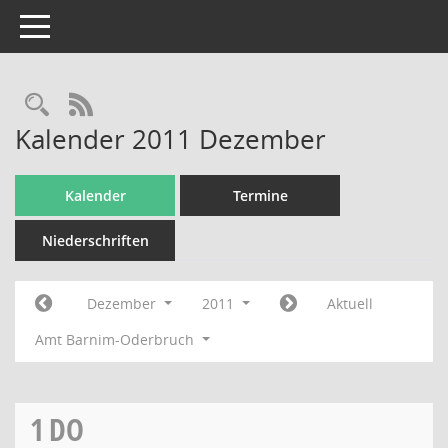
Toggle navigation
Rechercheauswahl
RSS-Feed
Kalender 2011 Dezember
Kalender
Termine
Niederschriften
Dezember
2011
Aktuell
Amt Barnim-Oderbruch
1
DO