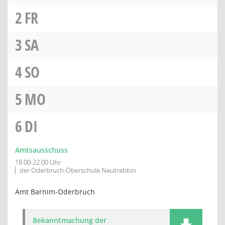
2
FR
3
SA
4
SO
5
MO
6
DI
Amtsausschuss
18:00-22:00 Uhr
der Oderbruch-Oberschule Neutrebbin
Amt Barnim-Oderbruch
Bekanntmachung der