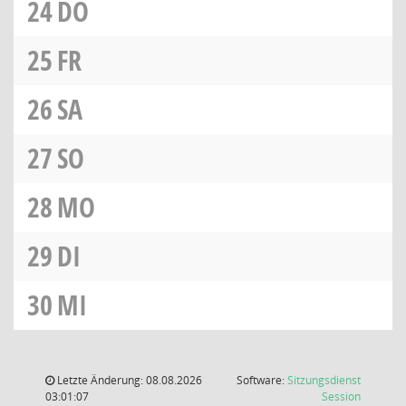
24
DO
25
FR
26
SA
27
SO
28
MO
29
DI
30
MI
Letzte Änderung: 08.08.2026
Software:
Sitzungsdienst
(Wird in
03:01:07
Session