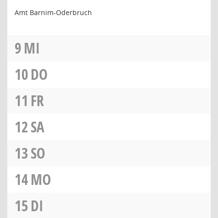
Amt Barnim-Oderbruch
9
MI
10
DO
11
FR
12
SA
13
SO
14
MO
15
DI