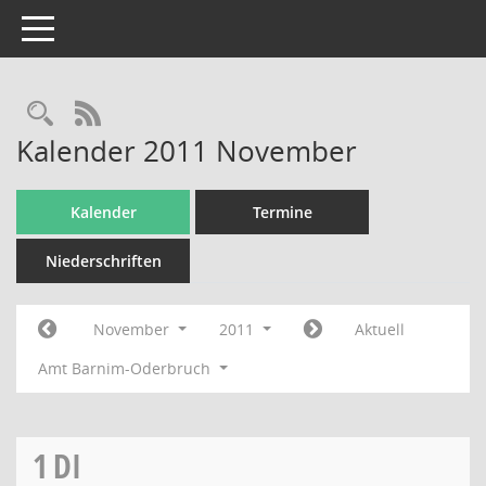
Toggle navigation
Rechercheauswahl
RSS-Feed
Kalender 2011 November
Kalender
Termine
Niederschriften
November
2011
Aktuell
Amt Barnim-Oderbruch
1
DI