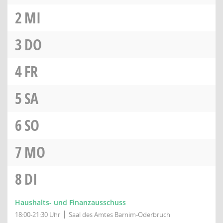
2
MI
3
DO
4
FR
5
SA
6
SO
7
MO
8
DI
Haushalts- und Finanzausschuss
18:00-21:30 Uhr
Saal des Amtes Barnim-Oderbruch