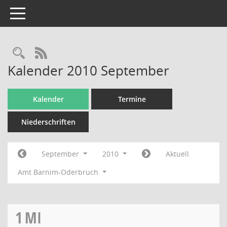
Toggle navigation
Rechercheauswahl
RSS-Feed
Kalender 2010 September
Kalender
Termine
Niederschriften
September
2010
Aktuell
Amt Barnim-Oderbruch
1
MI