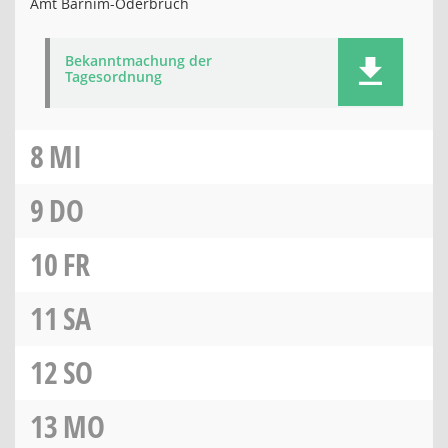
Amt Barnim-Oderbruch
Bekanntmachung der
Tagesordnung
8
MI
9
DO
10
FR
11
SA
12
SO
13
MO