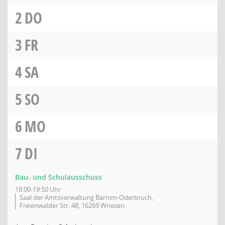
2
DO
3
FR
4
SA
5
SO
6
MO
7
DI
Bau- und Schulausschuss
18:00-19:50 Uhr
Saal der Amtsverwaltung Barnim-Oderbruch,
Freienwalder Str. 48, 16269 Wriezen