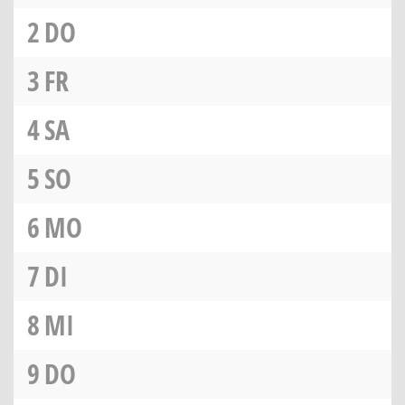
2
DO
3
FR
4
SA
5
SO
6
MO
7
DI
8
MI
9
DO