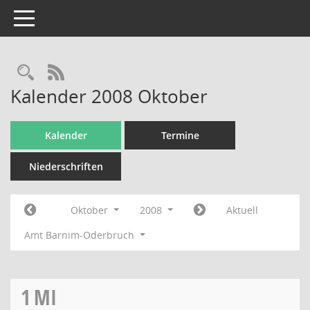
Toggle navigation
Rechercheauswahl
RSS-Feed
Kalender 2008 Oktober
Kalender
Termine
Niederschriften
Oktober
2008
Aktuell
Amt Barnim-Oderbruch
1
MI