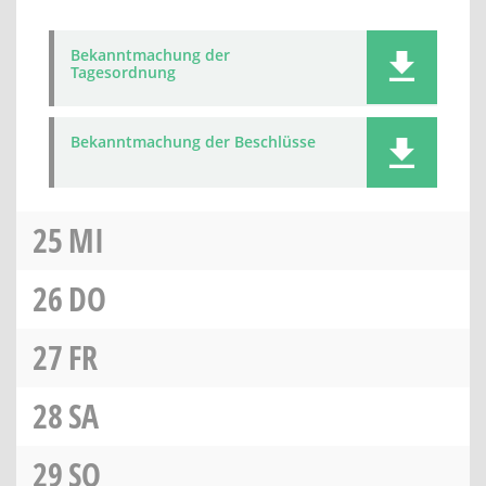
Bekanntmachung der
Tagesordnung
Bekanntmachung der Beschlüsse
25
MI
26
DO
27
FR
28
SA
29
SO