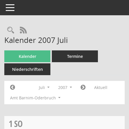
Toggle navigation
Rechercheauswahl
RSS-Feed
Kalender 2007 Juli
Kalender
Termine
Niederschriften
Juli
2007
Aktuell
Amt Barnim-Oderbruch
1
SO