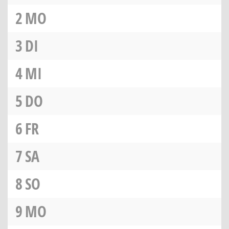
2
MO
3
DI
4
MI
5
DO
6
FR
7
SA
8
SO
9
MO