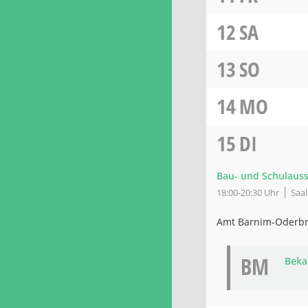
12
SA
13
SO
14
MO
15
DI
Bau- und Schulaus
18:00-20:30 Uhr
Saa
Amt Barnim-Oderb
BM
Beka