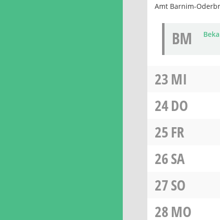
Amt Barnim-Oderb
BM
Beka
23
MI
24
DO
25
FR
26
SA
27
SO
28
MO