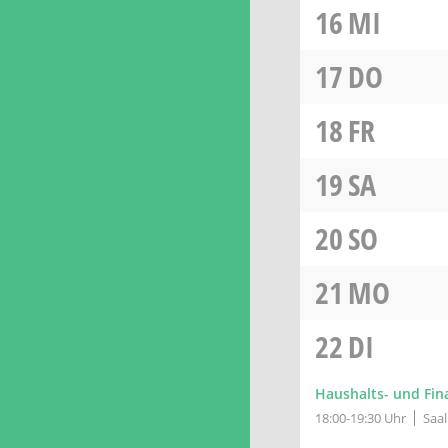
16
MI
17
DO
18
FR
19
SA
20
SO
21
MO
22
DI
Haushalts- und Fi
18:00-19:30 Uhr
Saa