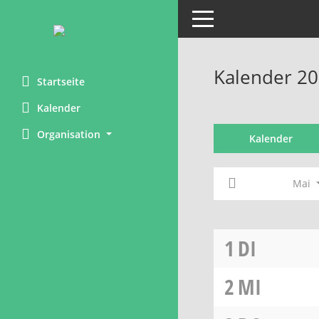
Toggle navigation
Kalender 20
Startseite
Kalender
Organisation
Kalender
Mai
1
DI
2
MI