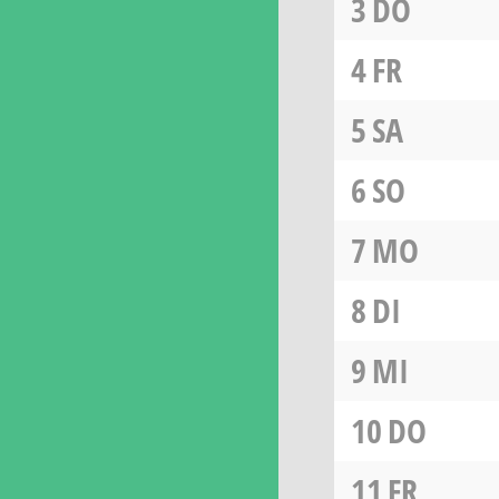
3
DO
4
FR
5
SA
6
SO
7
MO
8
DI
9
MI
10
DO
11
FR